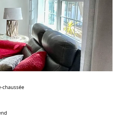
de-chaussée
end