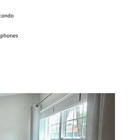
 condo
cophones