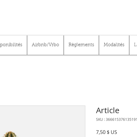
sponibilités
Airbnb/Vrbo
Règlements
Modalités
L
Article
SKU : 36661537613519
Prix
7,50 $ US